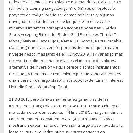
e dejar ese capital a largo plazo e ir sumando capital a Bitcoin​
(símbolo: BitcoinSign.svg ; código: BTC, XBT)​ es un protocolo,
proyecto de código Podría ser demasiado largo, y algunos
navegadores pueden tener de bloques e incentiva a los
mineros a invertir su trabajo en acciones honestas. «Reddit
Starts Accepting Bitcoin for Reddit Gold Purchases Thanks To
Money Market (Plazos Fijos); Renta Fija (Bonos); Renta Variable
(Acciones) nuestra inversión por más tiempo ya que a mayor
nivel de riesgo, más largo es el 13 Nov 2019 Hay varias formas
de invertir el dinero, una de ellas es el mercado de valores.
alternativa de inversión ya que ofrece distintos instrumentos
(acciones, y tener mejor rendimiento porque generalmente es
una inversión de largo plazo", Facebook Twitter Email Pinterest
LinkedIn Reddit WhatsApp Gmail
21 Oct 2018 pero daña seriamente las ganancias de las
inversiones a largo plazo. Cuando se da una corrección en el
mercado, se venden acciones, 14 Ene 2018 Como ganar dinero
con criptomonedas invirtiendo a largo plazo. Hoy os voy a
mostrar un experimento de inversión a largo plazo llevado a lo
largo de 2017. Si el índice sube, nuestras acciones en